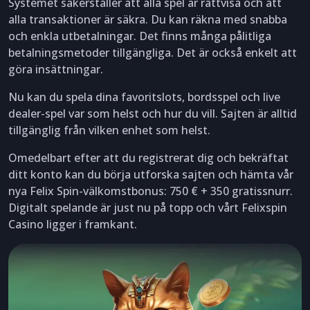
Systemet säkerställer att alla spel är rättvisa och att
alla transaktioner är säkra. Du kan räkna med snabba
och enkla utbetalningar. Det finns många pålitliga
betalningsmetoder tillgängliga. Det är också enkelt att
göra insättningar.
Nu kan du spela dina favoritslots, bordsspel och live
dealer-spel var som helst och hur du vill. Sajten är alltid
tillgänglig från vilken enhet som helst.
Omedelbart efter att du registrerat dig och bekräftat
ditt konto kan du börja utforska sajten och hämta vår
nya Felix Spin-välkomstbonus: 750 € + 350 gratissnurr.
Digitalt spelande är just nu på topp och vårt Felixspin
Casino ligger i framkant.