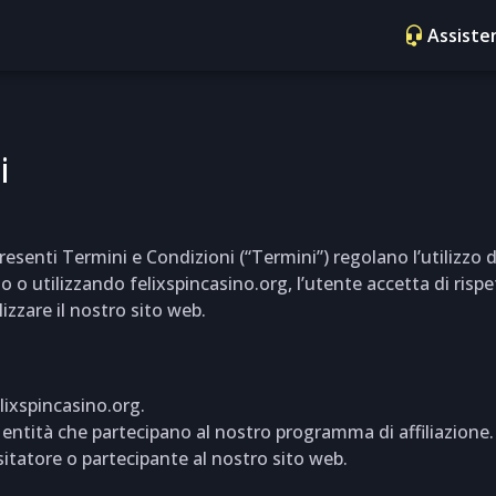
Assiste
i
resenti Termini e Condizioni (“Termini”) regolano l’utilizzo 
 o utilizzando felixspincasino.org, l’utente accetta di rispe
lizzare il nostro sito web.
elixspincasino.org.
 o entità che partecipano al nostro programma di affiliazione.
visitatore o partecipante al nostro sito web.