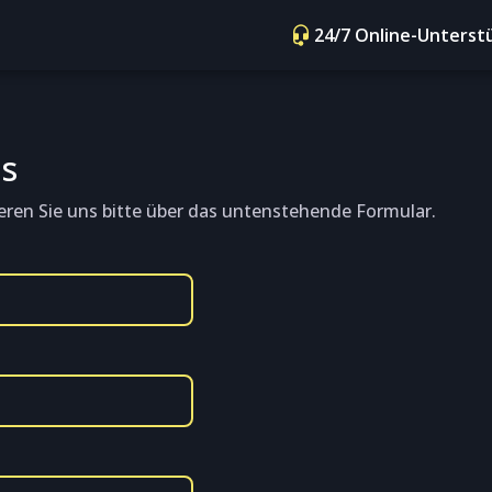
24/7 Online-Unterst
ns
eren Sie uns bitte über das untenstehende Formular.