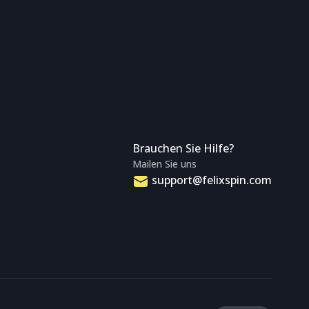
Brauchen Sie Hilfe?
Mailen Sie uns
support@felixspin.com